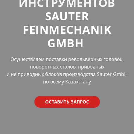
ИНСТРУМЕНТОВ
SAUTER
FEINMECHANIK
GMBH
Осуществляем поставки револьверных головок,
поворотных столов, приводных
и не приводных блоков производства Sauter GmbH
по всему Казахстану
ОСТАВИТЬ ЗАПРОС