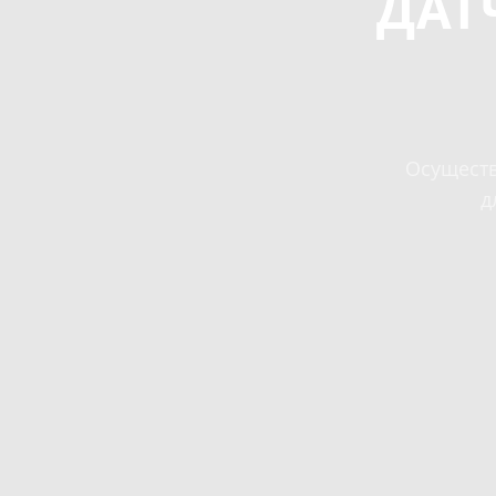
ДАТ
Осуществ
д