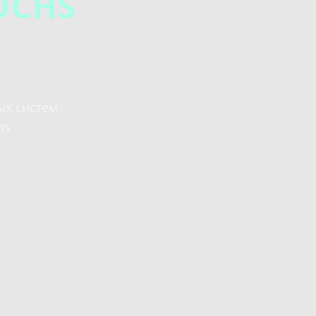
UCHS
ых систем
hs