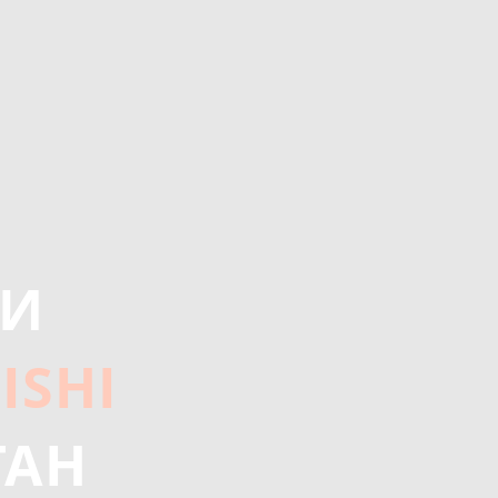
КИ
ISHI
ТАН