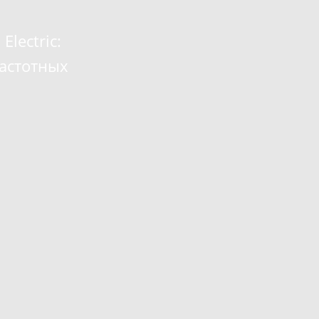
lectric:
астотных